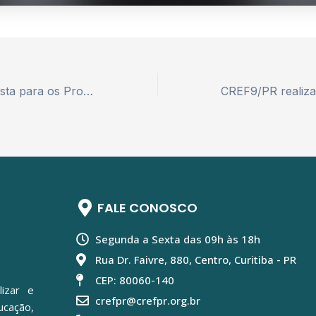
Mais uma conquista para os Profissionais de Educação Física!
FALE CONOSCO
Segunda a Sexta das 09h às 18h
Rua Dr. Faivre, 880, Centro, Curitiba - PR
CEP: 80060-140
lizar e
crefpr@crefpr.org.br
ucação,