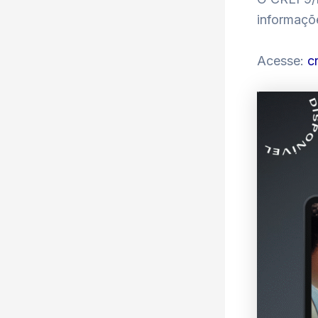
informaçõe
Acesse:
c